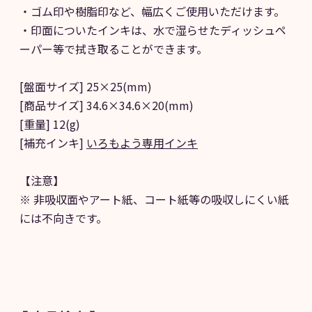
・ゴム印や樹脂印など、幅広くご使用いただけます。
・印面についたインキは、水で湿らせたディッシュペ
ーパー等で拭き取ることができます。
[盤面サイズ] 25×25(mm)
[商品サイズ] 34.6×34.6×20(mm)
[重量] 12(g)
[補充インキ]
いろもよう専用インキ
【注意】
※ 非吸収面やアート紙、コート紙等の吸収しにくい紙
には不向きです。