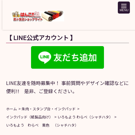
toggle
naviga
【 LINE公式アカウント 】
LINE友達を随時募集中！ 事前質問やデザイン確認などに
便利!! 是非、ご登録ください。
ホーム
朱肉・スタンプ台・インクパッド
インクパッド（紙製品向け）
いろもよう わらべ（シャチハタ）
いろもよう わらべ 栗色 （シャチハタ）