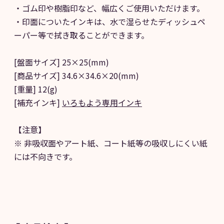
・ゴム印や樹脂印など、幅広くご使用いただけます。
・印面についたインキは、水で湿らせたディッシュペ
ーパー等で拭き取ることができます。
[盤面サイズ] 25×25(mm)
[商品サイズ] 34.6×34.6×20(mm)
[重量] 12(g)
[補充インキ]
いろもよう専用インキ
【注意】
※ 非吸収面やアート紙、コート紙等の吸収しにくい紙
には不向きです。